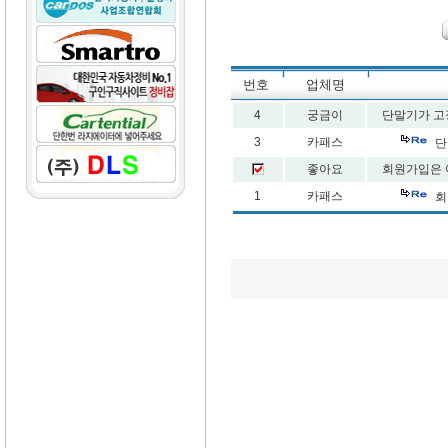
번호
업체명
4
궁금이
단말기가 고
3
카패스
단
좋아요
회원가입은 
1
카패스
회