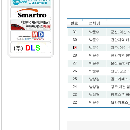
번호
업체명
31
박문수
군산, 익산 
30
박문수
천안지역 카
박문수
광주, 여수
28
박문수
천안지역 단
27
박문수
울산 포항지
26
박문수
안양, 군포,
25
남상평
골드카패스 
24
남상평
광주,대전 검
23
남상평
카포스 전국에
22
박문수
월간카포스_