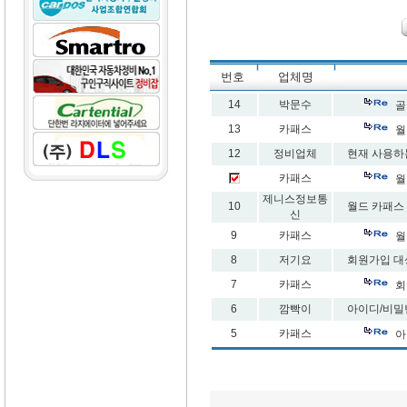
번호
업체명
14
박문수
골
13
카패스
월
12
정비업체
현재 사용하
카패스
월
제니스정보통
10
월드 카패스
신
9
카패스
월
8
저기요
회원가입 대
7
카패스
회
6
깜빡이
아이디/비밀
5
카패스
아