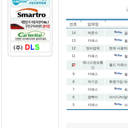
번호
업체명
14
박문수
골
13
카패스
월
12
정비업체
현재 사용하
11
카패스
월
제니스정보통
월드 카패스
신
9
카패스
월
8
저기요
회원가입 대
7
카패스
회
6
깜빡이
아이디/비밀
5
카패스
아